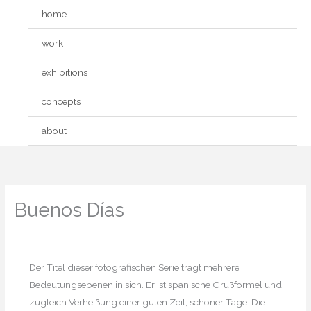
Zum
home
Inhalt
springen
work
exhibitions
concepts
about
Buenos Días
Der Titel dieser fotografischen Serie trägt mehrere
Bedeutungsebenen in sich. Er ist spanische Grußformel und
zugleich Verheißung einer guten Zeit, schöner Tage. Die