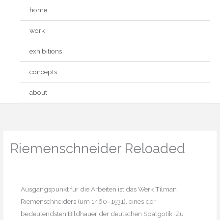
Zum
home
Inhalt
springen
work
exhibitions
concepts
about
Riemenschneider Reloaded
Ausgangspunkt für die Arbeiten ist das Werk Tilman
Riemenschneiders (um 1460–1531), eines der
bedeutendsten Bildhauer der deutschen Spätgotik. Zu