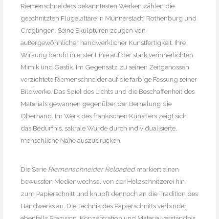
Riemenschneiders bekanntesten Werken zählen die
geschnitzten Flügelaltäre in Münnerstadt, Rothenburg und
Creglingen. Seine Skulpturen zeugen von
außergewöhnlicher handwerklicher Kunstfertigkeit. Ihre
Wirkung beruht in erster Linie auf der stark verinnerlichten
Mimik und Gestik. Im Gegensatz zu seinen Zeitgenossen
verzichtete Riemenschneider auf die farbige Fassung seiner
Bildwerke. Das Spiel des Lichts und die Beschaffenheit des
Materials gewannen gegenüber der Bemalung die
Oberhand. Im Werk des fränkischen Künstlers zeigt sich
das Bedürfnis, sakrale Würde durch individualisierte,
menschliche Nähe auszudrücken.
Die Serie
Riemenschneider Reloaded
markiert einen
bewussten Medienwechsel von der Holzschnitzerei hin
zum Papierschnitt und knüpft dennoch an die Tradition des
Handwerks an. Die Technik des Papierschnitts verbindet
ebenfalls Präzision, Konzentration und Materialverständnis.